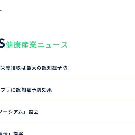
ー
S
健康産業ニュース
｢栄養摂取は最大の認知症予防｣
サプリに認知症予防効果
ソーシアム」設立
表示」提案