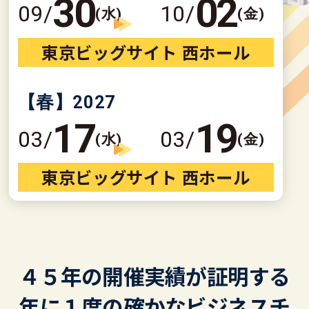
30
02
09/
10/
(水)
(金)
東京ビッグサイト 西ホール
【春】
2027
17
19
03/
03/
(水)
(金)
東京ビッグサイト 西ホール
４５年の開催実績が証明する
年に１度の確かなビジネスチ