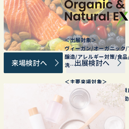
＜出展対象＞
ヴィーガン/オーガニック/
醸造/アレルギー対策/ 食品/
来場検討へ
出展検討へ
洗…
＜主要来場対象＞
健康自然食品店/薬局/ 百貨
店/EC/通販/健康 美容 運動
ーカー…