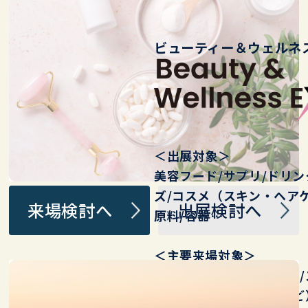
ビューティー＆ウェルネス
＜出展対象＞
美容フード/ サプリ/ドリ
ズ/ コスメ（スキン・ヘアケ
来場検討へ
出展検討へ
原料/容器…
＜主要来場対象＞
美容系施設（エステ/ヨガ/
施設（鍼灸/接骨/整体など