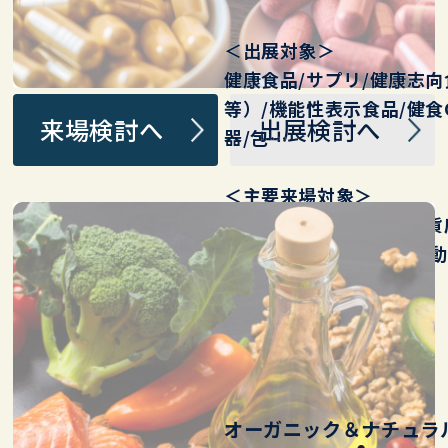
＜出展対象＞
健康食品/サプリ/健康志
等）/機能性表示食品/健食
来場検討へ
出展検討へ
器/包…
＜主要来場対象＞
健康自然食品店/薬局/ 百貨
店/EC/通販/健康 美容 運動
ーカー…
オーガニック＆ナチュラル