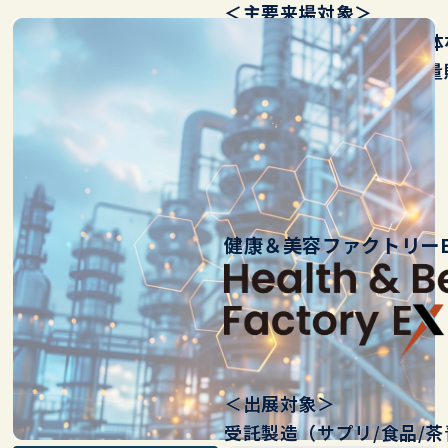
＜主要来場対象＞
健康施設（鍼灸/接骨/整体
施設/ セレクトショップ/量販
卸…
健康＆美容ファクトリーE
＜出展対象＞
受託製造（サプリ/食品/茶