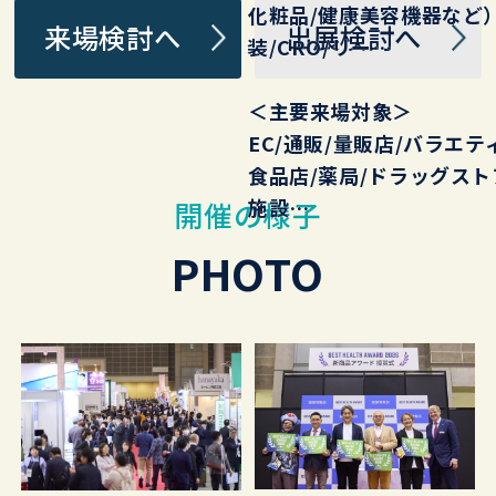
化粧品/健康美容機器など）
来場検討へ
出展検討へ
装 /CRO/リー…
＜主要来場対象＞
EC/通販/ 量販店/バラエ
食品店/薬局/ドラッグストア
施設…
開催の様子
PHOTO