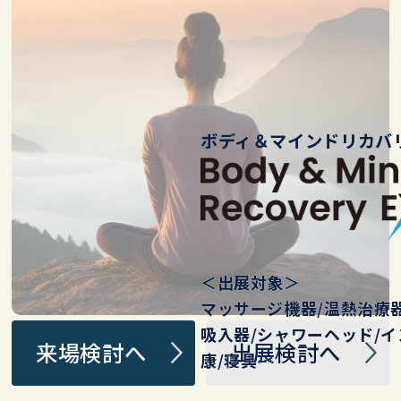
局/ 百貨…
ボディ＆マインドリカバリ
＜出展対象＞
マッサージ機器/温熱治療器
吸入器/シャワーヘッド/ イ
来場検討へ
出展検討へ
康/ 寝具…