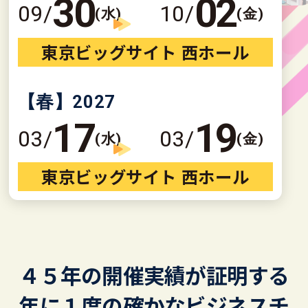
30
02
09/
10/
(水)
(金)
東京ビッグサイト 西ホール
【春】
2027
17
19
03/
03/
(水)
(金)
東京ビッグサイト 西ホール
４５年の開催実績が証明する
年に１度の確かなビジネスチ