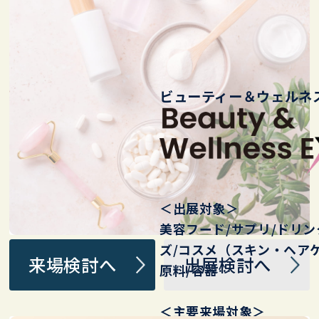
ビューティー＆ウェルネス
＜出展対象＞
美容フード/ サプリ/ドリ
ズ/ コスメ（スキン・ヘアケ
来場検討へ
出展検討へ
原料/容器…
＜主要来場対象＞