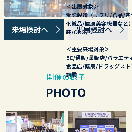
＜出展対象＞
受託製造（サプリ/食品/茶
化粧品/健康美容機器など）
来場検討へ
出展検討へ
装 /CRO/リー…
＜主要来場対象＞
EC/通販/ 量販店/バラエ
食品店/薬局/ドラッグストア
施設…
開催の様子
PHOTO