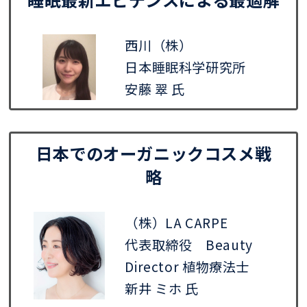
西川（株）
日本睡眠科学研究所
安藤 翠 氏
日本でのオーガニックコスメ戦
略
（株）LA CARPE
代表取締役 Beauty
Director 植物療法士
新井 ミホ 氏