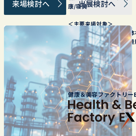
来場検討へ
出展検討へ
康/ 寝具…
＜主要来場対象＞
健康施設（鍼灸/接骨/整体
施設/ セレクトショップ/量販
卸…
健康＆美容ファクトリーE