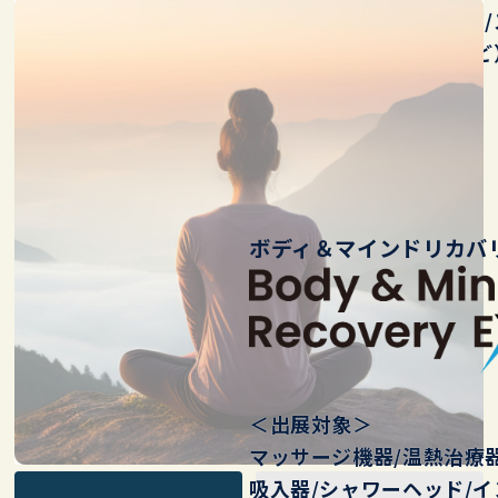
美容系施設（エステ/ヨガ/
施設（鍼灸/接骨/整体など
局/ 百貨…
ボディ＆マインドリカバリ
＜出展対象＞
マッサージ機器/温熱治療器
吸入器/シャワーヘッド/ イ