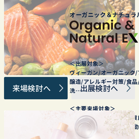
オーガニック＆ナチュラル
＜出展対象＞
ヴィーガン/オーガニック/
醸造/アレルギー対策/ 食品/
来場検討へ
出展検討へ
洗…
＜主要来場対象＞
健康自然食品店/薬局/ 百貨
店/EC/通販/健康 美容 運動
ーカー…