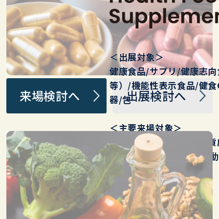
＜出展対象＞
健康食品/サプリ/健康志
等）/機能性表示食品/健食
来場検討へ
出展検討へ
器/包…
＜主要来場対象＞
健康自然食品店/薬局/ 百貨
店/EC/通販/健康 美容 運動
ーカー…