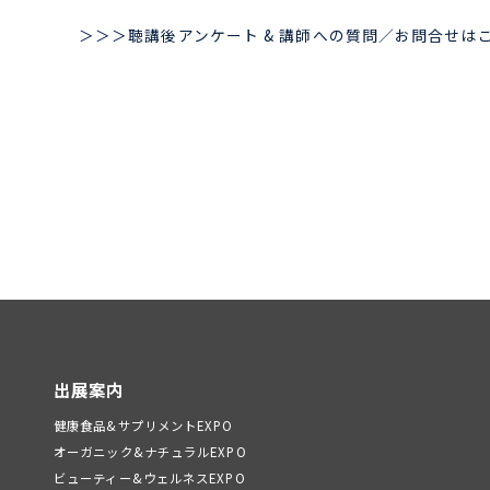
＞＞＞聴講後アンケート & 講師への質問／お問合せは
出展案内
健康食品&サプリメントEXPO
オーガニック&ナチュラルEXPO
ビューティー&ウェルネスEXPO