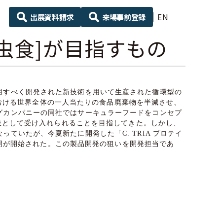
出展資料請求
来場事前登録
EN
昆虫食]が目指すもの
用すべく開発された新技術を用いて生産された循環型の
ルにおける世界全体の一人当たりの食品廃棄物を半減させ、
グカンパニーの同社ではサーキュラーフードをコンセプ
択肢として受け入れられることを目指してきた。しかし、
いたが、今夏新たに開発した「C. TRIA プロテイ
展開が開始された。この製品開発の狙いを開発担当であ