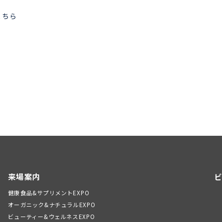
こちら
来場案内
ビ
健康食品&サプリメントEXPO
オーガニック&ナチュラルEXPO
ビューティー&ウェルネスEXPO