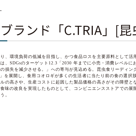
ー
ランド「C.TRIA」[
たり、環境負荷の低減を目指し、かつ食品ロスを主要原料として活
、SDGsのターゲット12.3「2030 年までに小売・消費レベ
品の損失を減少させる。」への寄与が見込める。昆虫食リーディン
リア）」を展開し、食用コオロギが多くの生活者に当たり前の食の選
の高さや、生産コストに起因した製品価格の高さがその障壁となって
価格化と食味の改良を実現したものとして、コンビニエンスストアでの
らう。