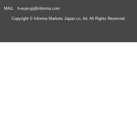
MAIL
h-expo-jp@informa.com
Copyright © Informa Markets Japan.co,.ltd. All Rights Reserved.