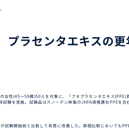
ー
 プラセンタエキスの更
性(45～59歳)50人を対象に、「ブタプラセンタエキス(PPE)群
試験を実施。試験品はスノーデン㈱製のJHFA規格適合PPEを含むソ
コアが試験開始前と比較して有意に改善した。群間比較においてもPP