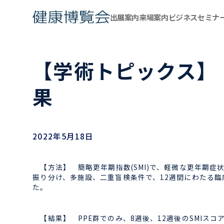
出展案内
来場案内
ビジネスセミナ
【学術トピックス】
果
2022年5月18日
【方法】 簡略更年期指数(SMI)で、軽微な更年期症状の女
振り分け、多施設、二重盲検条件で、12週間にわたる臨床
た。
【結果】 PPE群でのみ、8週後、12週後のSMIス