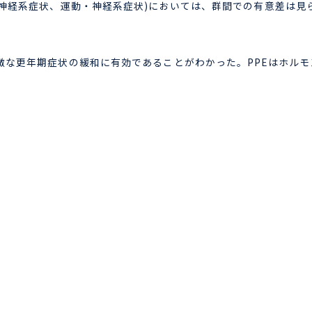
・神経系症状、運動・神経系症状)においては、群間での有意差は見
微な更年期症状の緩和に有効であることがわかった。PPEはホル