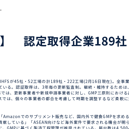
ー
】 認定取得企業189社
HFSが45社・52工場の計189社・222工場(2月16日現在)。
ている。認証取得は、3年毎の更新監査制。継続・維持するためは
体では、更新事業者や新規申請事業者に対し、GMP三原則におけ
スでは、個々の事業者の都合を考慮して時期を調整するなど柔軟に
Amazonでのサプリメント販売など、国内外で健食GMPを求め
貢献している」「ASEAN向けなど海外案件で要求される機会が明
、GMPに基づく製造工程管理が推奨されている。届出数は4,50