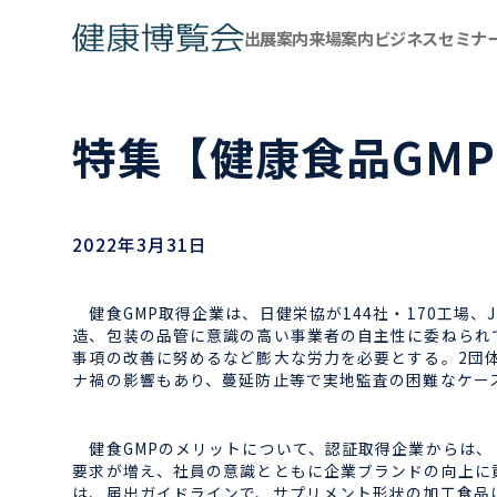
出展案内
来場案内
ビジネスセミナ
特集【健康食品GMP
2022年3月31日
健食GMP取得企業は、日健栄協が144社・170工場、JI
造、包装の品管に意識の高い事業者の自主性に委ねられ
事項の改善に努めるなど膨大な労力を必要とする。2団
ナ禍の影響もあり、蔓延防止等で実地監査の困難なケー
健食GMPのメリットについて、認証取得企業からは、「
要求が増え、社員の意識とともに企業ブランドの向上に
は、届出ガイドラインで、サプリメント形状の加工食品に