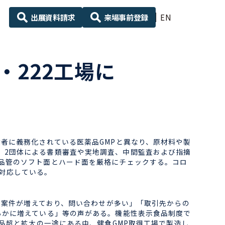
出展資料請求
来場事前登録
EN
・222工場に
全事業者に義務化されている医薬品GMPと異なり、原材料や製
、2団体による書類審査や実地調査、中間監査および指摘
る品管のソフト面とハード面を厳格にチェックする。コロ
対応している。
る案件が増えており、問い合わせが多い」「取引先からの
らかに増えている」等の声がある。機能性表示食品制度で
0品超と拡大の一途にある中、健食GMP取得工場で製造し