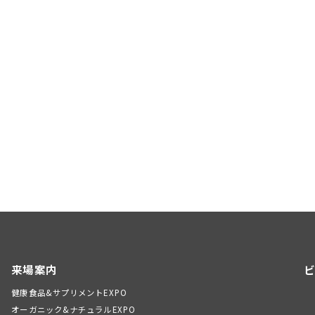
来場案内
ビ
健康食品&サプリメントEXPO
オーガニック&ナチュラルEXPO