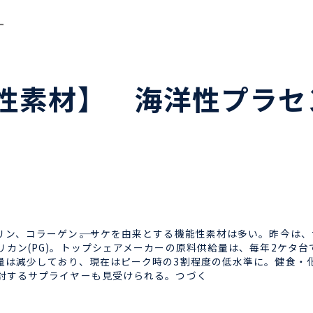
ー
性素材】 海洋性プラセ
ン、コラーゲン――。サケを由来とする機能性素材は多い。昨今は
カン(PG)。トップシェアメーカーの原料供給量は、毎年2ケタ
量は減少しており、現在はピーク時の3割程度の低水準に。健食・
討するサプライヤーも見受けられる。つづく