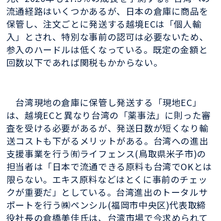
流通経路はいくつかあるが、日本の倉庫に商品を
保管し、注文ごとに発送する越境ECは「個人輸
入」とされ、特別な事前の認可は必要ないため、
参入のハードルは低くなっている。既定の金額と
回数以下であれば関税もかからない。
台湾現地の倉庫に保管し発送する「現地EC」
は、越境ECと異なり台湾の「薬事法」に則った審
査を受ける必要があるが、発送日数が短くなり輸
送コストも下がるメリットがある。台湾への進出
支援事業を行う㈲ライフェンス(鳥取県米子市)の
担当者は「日本で流通できる原料も台湾でOKとは
限らない。エキス原料などはとくに事前のチェッ
クが重要だ」としている。台湾進出のトータルサ
ポートを行う㈱ペンシル(福岡市中央区)代表取締
役社長の倉橋美佳氏は、台湾市場で今求められて