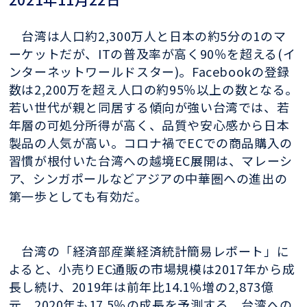
台湾は人口約2,300万人と日本の約5分の1のマ
ーケットだが、ITの普及率が高く90％を超える(イ
ンターネットワールドスター)。Facebookの登録
数は2,200万を超え人口の約95％以上の数となる。
若い世代が親と同居する傾向が強い台湾では、若
年層の可処分所得が高く、品質や安心感から日本
製品の人気が高い。コロナ禍でECでの商品購入の
習慣が根付いた台湾への越境EC展開は、マレーシ
ア、シンガポールなどアジアの中華圏への進出の
第一歩としても有効だ。
台湾の「経済部産業経済統計簡易レポート」に
よると、小売りEC通販の市場規模は2017年から成
長し続け、2019年は前年比14.1％増の2,873億
元、2020年も17.5％の成長を予測する。台湾への