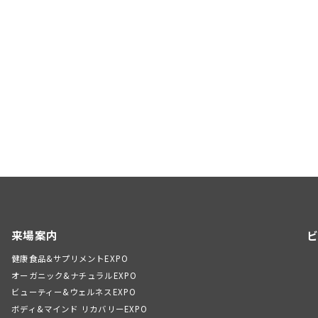
来場案内
ビ
健康食品&サプリメントEXPO
オーガニック&ナチュラルEXPO
ビューティー&ウェルネスEXPO
ボディ&マインド リカバリーEXPO