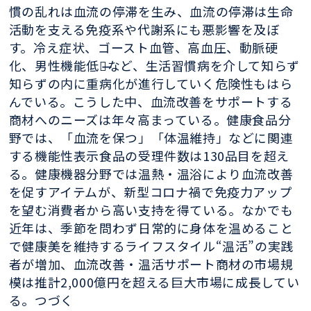
慣の乱れは血流の停滞を生み、血流の停滞は生命
活動を支える免疫系や代謝系にも悪影響を及ぼ
す。冷え症状、ゴースト血管、高血圧、動脈硬
化、男性機能低下̶̶など、生活習慣病を介して知らず
知らずの内に重病化が進行していく危険性もはら
んでいる。こうした中、血流改善をサポートする
商材へのニーズは年々高まっている。健康食品分
野では、「血流を保つ」「体温維持」などに関連
する機能性表示食品の受理件数は130品目を超え
る。健康機器分野では温熱・温浴により血流改善
を促すアイテムが、新型コロナ禍で免疫力アップ
を望む消費者から高い支持を得ている。なかでも
近年は、季節を問わず日常的に身体を温めること
で健康美を維持するライフスタイル“温活”の実践
者が増加、血流改善・温活サポート商材の市場規
模は推計2,000億円を超える巨大市場に成長してい
る。つづく