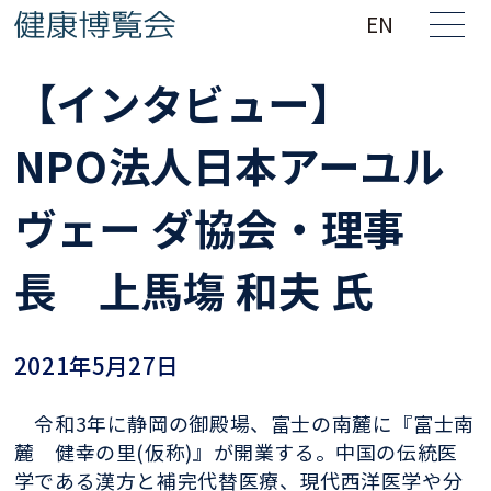
EN
【インタビュー】
NPO法人日本アーユル
ヴェー ダ協会・理事
長 上馬塲 和夫 氏
2021年5月27日
令和3年に静岡の御殿場、富士の南麓に『富士南
麓 健幸の里(仮称)』が開業する。中国の伝統医
学である漢方と補完代替医療、現代西洋医学や分