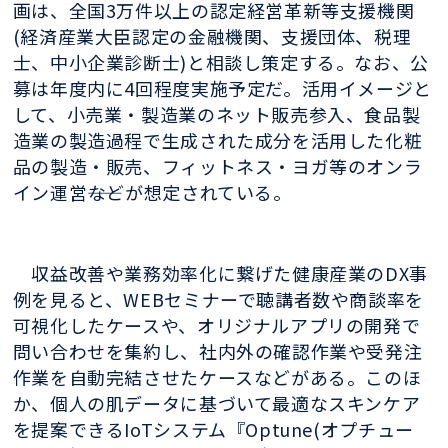
画は、全国3万件以上の認定経営革新等支援機関
(経済産業大臣認定の金融機関、支援団体、税理
士、中小企業診断士)と相談し策定する。なお、公
募は年度内に4回程度実施予定だ。活用イメージと
して、小売業・製造業のネット販売参入、食品製
造業の製造過程で生成された成分を活用した化粧
品の製造・販売、フィットネス・ヨガ等のオンラ
イン運営――などが想定されている。
収益改善や業務効率化に繋げた健康産業のDX事
例を見ると、WEBセミナーで聴講者数や商談率を
可視化したケースや、オリジナルアプリの開発で
問い合わせを集約し、社内外の確認作業や受発注
作業を自動完結させたケースなどがある。このほ
か、個人の肌データに基づいて最適なスキンケア
を提案できるIoTシステム『Optune(オプチュー