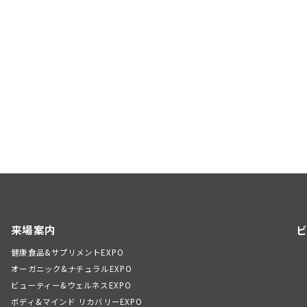
来場案内
ビ
健康食品&サプリメントEXPO
オーガニック&ナチュラルEXPO
ビューティー&ウェルネスEXPO
ボディ&マインド リカバリーEXPO