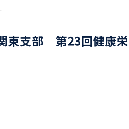
ー
関東支部 第23回健康
」