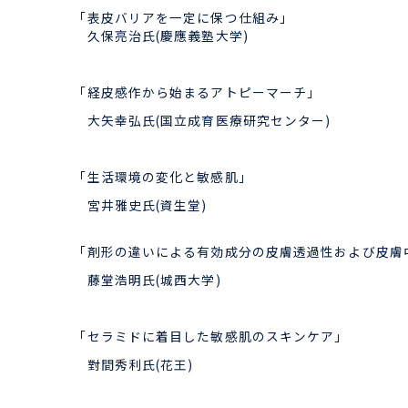
「表皮バリアを一定に保つ仕組み」
久保亮治氏(慶應義塾大学)
「経皮感作から始まるアトピーマーチ」
大矢幸弘氏(国立成育医療研究センター)
「生活環境の変化と敏感肌」
宮井雅史氏(資生堂)
「剤形の違いによる有効成分の皮膚透過性および皮膚
藤堂浩明氏(城西大学)
「セラミドに着目した敏感肌のスキンケア」
對間秀利氏(花王)