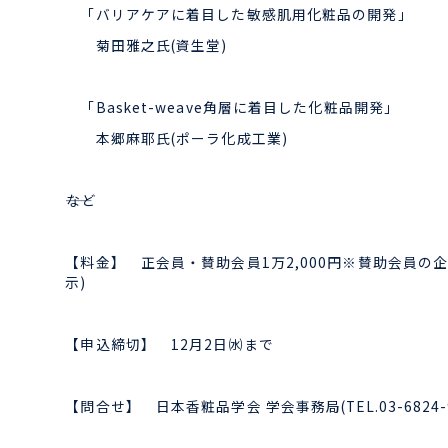
「バリアケアに着目した敏感肌用化粧品の開発」
菊田雅之氏(資生堂)
「Basket-weave角層に着目した化粧品開発」
本郷麻耶氏(ポーラ化成工業)
――など
【料金】 正会員・賛助会員1万2,000円※賛助会員の企業
示)
【申込締切】 12月2日㈬まで
【問合せ】 日本香粧品学会 学会事務局(TEL.03-6824-9