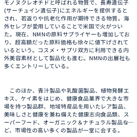
モノヌクレオチドと呼ばれる物質で、
長寿遺伝子
(サーチュイン遺伝子)にエネルギーを提供すると
され、若返りや抗老化作用が期待できる物質。海
外セレブが愛用していることで米国で火がつい
た。現在、NMNの原料サプライヤーも増加してお
り、超高額だった原料価格も徐々に値下げされて
いるという。コスメ・サプリ双方に利用できる内
外美容素材として製品化も進む。NMNの出展社も
多くエントリーしている。
このほか、青汁製品や乳酸菌製品、植物発酵エ
キス、ケイ素をはじめ、健康食品業界で大きな市
場を持つ製品群、地域特産品を用いたレア製品、
美味しさと健康を兼ね備えた健康志向食品類、ス
ーパーフード、オーガニック＆ナチュラル製品――な
ど、市場性の高い多くの製品が一堂に会する。