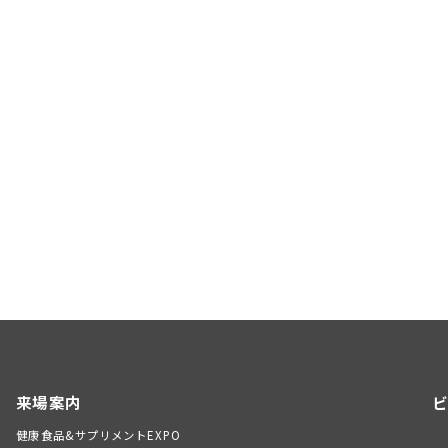
来場案内
ビ
健康食品&サプリメントEXPO