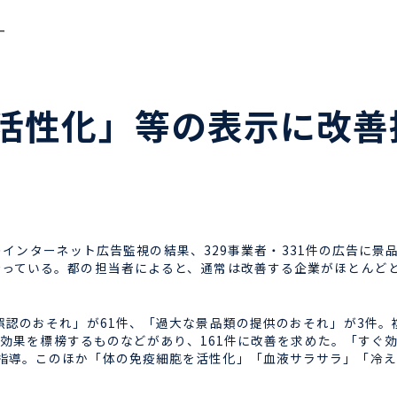
ー
活性化」等の表示に改善
0件のインターネット広告監視の結果、329事業者・331件の広告
行っている。都の担当者によると、通常は改善する企業がほとんど
誤認のおそれ」が61件、「過大な景品類の提供のおそれ」が3件。
誇大な効果を標榜するものなどがあり、161件に改善を求めた。「す
指導。このほか「体の免疫細胞を活性化」「血液サラサラ」「冷え