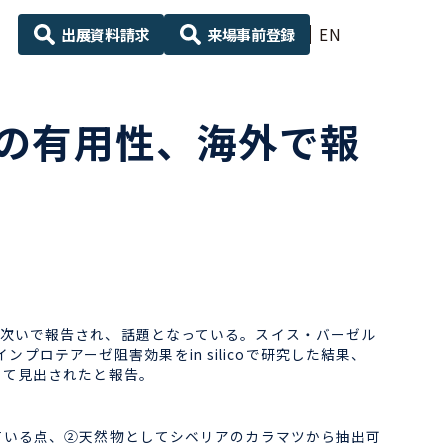
出展資料請求
来場事前登録
EN
の有用性、海外で報
次いで報告され、話題となっている。ス
イス・バーゼル
インプロテアーゼ阻害効果
をin silicoで研究した結果、
して見出されたと報告。
ている点、②天然物としてシベリアのカラマツから抽出可