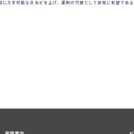
に入手可能な点――などを上げ、薬剤の代替として非常に有望であ
来場案内
ビ