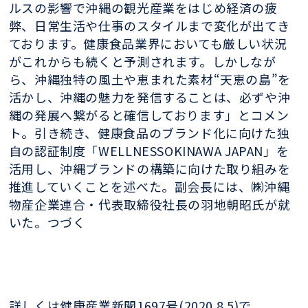
ルスの
影響で沖縄の観光産業をはじめ経済の疲
弊、日常生活や仕事のスタイルまで変化
が出てき
ております。健康食品業界にお
いても厳しい状況
がこれからも続くと予
測されます。しかしなが
ら、沖縄独特の
風土や恵まれた素材“天恵の島”を
活か
し、沖縄の魅力を発信することは、必ず
や沖
縄の発展へ繋がると確信しておりま
す」とコメン
ト。
引き続き、健康食
品のブランド化に
向けた独
自の認証
制度「WELLNESS
OKINAWA JAPAN」
を
活用し、沖縄ブ
ランドの構築に向
けた取り組みを
推進していくことを述べ
た。
副会長には、㈱沖縄
物産企業
連合・代表取締役社長の羽地朝昭氏が就
いた。つづく
詳しくは健康産業新聞1697号(2020.8.5)で