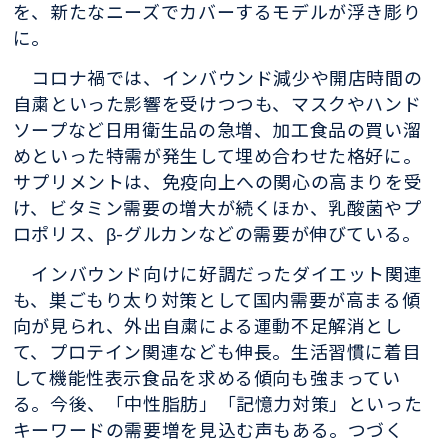
を、新たなニーズでカバーするモデルが浮き彫り
に。
コロ
ナ禍では、インバウンド減少や開店時間の
自粛といった影響を受けつつも、
マスクやハンド
ソープなど日用衛生品の急増、加工食品の買い溜
めといった
特需が発生して埋め合わせた格好に。
サプリメントは、免疫向上への関心の
高まりを受
け、ビタミン需要の増大が続くほか、乳酸菌やプ
ロポリス、β-
グルカンなどの需要が伸びている。
インバウンド向けに好調だったダイエッ
ト関連
も、巣ごもり太り対策として国内需要が高まる傾
向が見られ、外出自
粛による運動不足解消とし
て、プロテイン関連なども伸長。生活習慣に着目
して機能性表示食品を求める傾向も強まってい
る。今後、
「中性脂肪」
「記憶
力対策」といった
キーワードの需要増を見込む声もある。つづく