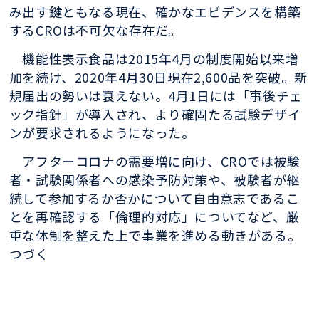
み出す鍵
ともなる現在、確かなエビデンスを構築
するCROは不可欠な存在だ。
機能性表示食
品は2015年4月の制度開始以来増
加を続け、2020年4月30日現在2,600品を突
破。新
規届出の勢いは衰えない。4月1日には「事後チェ
ック指針」が導入され、よ
り確固たる試験デザイ
ンが要求されるようになった。
アフターコロナの需要増に向
け、CROでは被験
者・試験関係者への感染予防対策や、被験者が継
続して参加する
か否かについて自由意志であるこ
とを再確認する「倫理的対応」についてなど、厳
重な体制を整えた上で事業を進める動きがある。
つづく