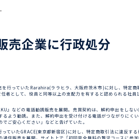
ー
販売企業に行政処分
行っていたRarahira(ララヒラ、大阪府茨木市)に対し、特
責任者として、役員と同等以上の支配力を有すると認められる社員
AKU』などの電話勧誘販売を展開。売買契約は、解約申出をしな
するよう勧誘。また、解約申出を受け付ける電話がつながりにくい
のでご安心ください」などと告げていた。
っていたGRACE(東京都新宿区)に対し、特定商取引法に違反す
の通信販売を展開。サイト上で「初回完全無料の贅沢コースに参加