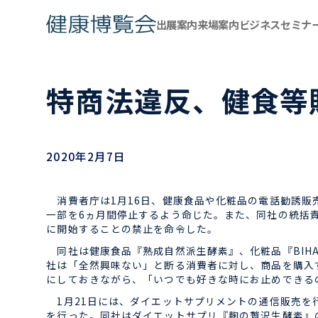
出展案内
来場案内
ビジネスセミナ
特商法違反、健食等
2020年2月7日
消費者庁は1月16日、健康食品や化粧品の電話勧誘販売を
一部を6ヵ月間停止するよう命じた。また、同社の統括
に開始することの禁止を命令した。
同社は健康食品『熟成自然派生酵素』、化粧品『BIH
社は「全然興味ない」と断る消費者に対し、商品を購入
にしておきながら、「いつでも好きな時にお止めできる
1月21日には、ダイエットサプリメントの通信販売を行
を行った。同社はダイエットサプリ『麹の贅沢生酵素』