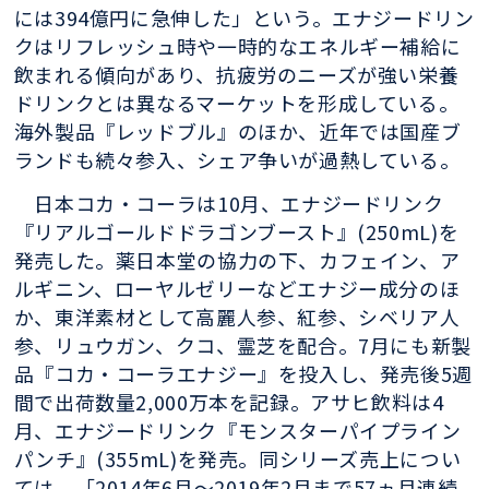
には394億円に急伸した」という。エナジードリン
クはリフレッシュ時や一時的なエネルギー補給に
飲まれる傾向があり、抗疲労のニーズが強い栄養
ドリンクとは異なるマーケットを形成している。
海外製品『レッドブル』のほか、近年では国産ブ
ランドも続々参入、シェア争いが過熱している。
日本コカ・コーラは10月、エナジードリンク
『リアルゴールドドラゴンブースト』(250mL)を
発売した。薬日本堂の協力の下、カフェイン、ア
ルギニン、ローヤルゼリーなどエナジー成分のほ
か、東洋素材として高麗人参、紅参、シベリア人
参、リュウガン、クコ、霊芝を配合。7月にも新製
品『コカ・コーラエナジー』を投入し、発売後5週
間で出荷数量2,000万本を記録。アサヒ飲料は4
月、エナジードリンク『モンスターパイプライン
パンチ』(355mL)を発売。同シリーズ売上につい
ては、「2014年6月～2019年2月まで57ヵ月連続