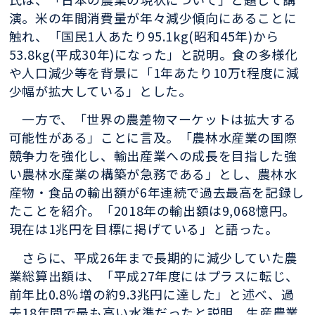
演。米の年間消費量が年々減少傾向にあることに
触れ、「国民1人あたり95.1kg(昭和45年)から
53.8kg(平成30年)になった」と説明。食の多様化
や人口減少等を背景に「1年あたり10万t程度に減
少幅が拡大している」とした。
一方で、「世界の農差物マーケットは拡大する
可能性がある」ことに言及。「農林水産業の国際
競争力を強化し、輸出産業への成長を目指した強
い農林水産業の構築が急務である」とし、農林水
産物・食品の輸出額が6年連続で過去最高を記録し
たことを紹介。「2018年の輸出額は9,068憶円。
現在は1兆円を目標に掲げている」と語った。
さらに、平成26年まで長期的に減少していた農
業総算出額は、「平成27年度にはプラスに転じ、
前年比0.8％増の約9.3兆円に達した」と述べ、過
去18年間で最も高い水準だったと説明。生産農業