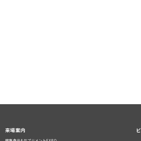
来場案内
ビ
健康食品&サプリメントEXPO