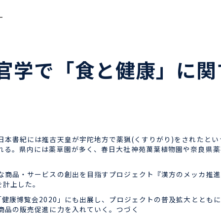
ー
官学で「食と健康」に関
書紀には推古天皇が宇陀地方で薬猟(くすりがり)をされたという
れる。県内には薬草園が多く、春日大社神苑萬葉植物園や奈良県薬
商品・サービスの創出を目指すプロジェクト『漢方のメッカ推進
を計上した。
健康博覧会2020」にも出展し、プロジェクトの普及拡大ととも
商品の販売促進に力を入れていく。つづく