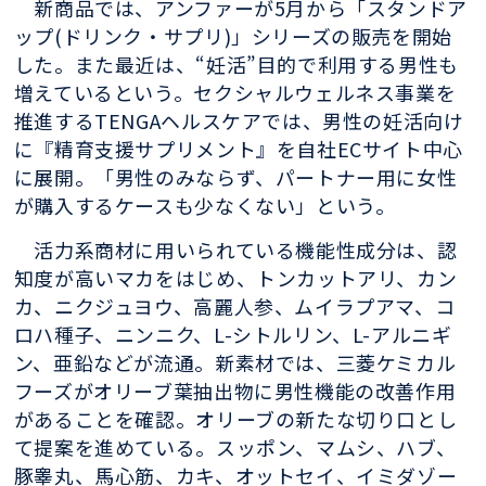
新商品では、アンファーが5月から「スタンドア
ップ(ドリンク・サプリ)」シリーズの販売を開始
した。また最近は、“妊活”目的で利用する男性も
増えているという。セクシャルウェルネス事業を
推進するTENGAヘルスケアでは、男性の妊活向け
に『精育支援サプリメント』を自社ECサイト中心
に展開。「男性のみならず、パートナー用に女性
が購入するケースも少なくない」という。
活力系商材に用いられている機能性成分は、認
知度が高いマカをはじめ、トンカットアリ、カン
カ、ニクジュヨウ、高麗人参、ムイラプアマ、コ
ロハ種子、ニンニク、L-シトルリン、L-アルニギ
ン、亜鉛などが流通。新素材では、三菱ケミカル
フーズがオリーブ葉抽出物に男性機能の改善作用
があることを確認。オリーブの新たな切り口とし
て提案を進めている。スッポン、マムシ、ハブ、
豚睾丸、馬心筋、カキ、オットセイ、イミダゾー