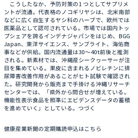
こうしたなか、予防対策の1 つとしてサプリメ
ントが流通。代表格のノコギリヤシは、北米南部
などに広く自生するヤシ科のハーブで、欧州では
医薬品として認可されている。市場では国内トッ
プシェアを誇るインデナジャパンをはじめ、BGG
Japan、東洋サイエンス、サンブライト、海佑商
事などが供給。国内流通量は30～40t前後と推測
される。新素材では、沖縄産シークヮーサーが注
目を集めている。果皮に含まれるノビレチンに排
尿障害改善作用があることがヒト試験で確認され
た。研究開発から販売まで手掛ける沖縄リサーチ
センターでは、「県外から問合せが増えている。
機能性表示食品を照準にエビデンスデータの蓄積
を進めていく」としている。つづく
健康産業新聞の定期購読申込はこちら