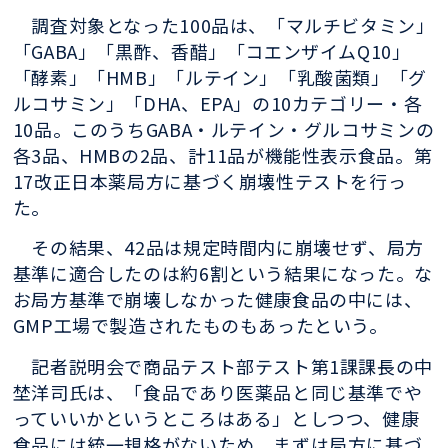
調査対象となった100品は、「マルチビタミン」
「GABA」「黒酢、香醋」「コエンザイムQ10」
「酵素」「HMB」「ルテイン」「乳酸菌類」「グ
ルコサミン」「DHA、EPA」の10カテゴリー・各
10品。このうちGABA・ルテイン・グルコサミンの
各3品、HMBの2品、計11品が機能性表示食品。第
17改正日本薬局方に基づく崩壊性テストを行っ
た。
その結果、42品は規定時間内に崩壊せず、局方
基準に適合したのは約6割という結果になった。な
お局方基準で崩壊しなかった健康食品の中には、
GMP工場で製造されたものもあったという。
記者説明会で商品テスト部テスト第1課課長の中
埜洋司氏は、「食品であり医薬品と同じ基準でや
っていいかというところはある」としつつ、健康
食品には統一規格がないため、まずは局方に基づ