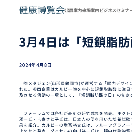
出展案内
来場案内
ビジネスセミナ
3月4日は「短鎖脂肪
2024年4月8日
㈱メタジェン(山形県鶴岡市)が運営する「腸内デザイ
れた。参画企業はカルビー㈱を中心に短鎖脂肪酸に注目
及させる活動の一環として、「短鎖脂肪酸の日」の制定
フォーラムでは各社が最新の研究成果を発表。ホクトき
雅一氏・吉㟢さと子氏は、日本人の便を用いた培養試験
果を紹介。カルビーの増冨裕文氏は、フルーツグラノー
止めたと発表。ダイセルの卯川裕一氏は、腸内代謝物質