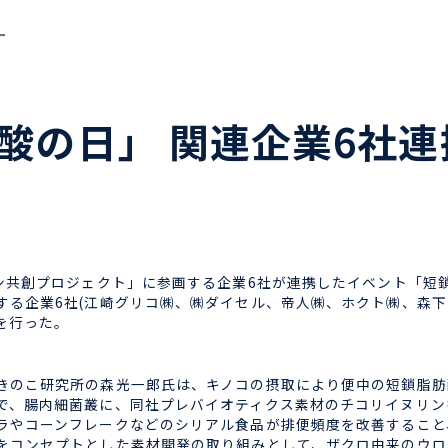
ー
酸の日」 関連企業6社連
ン共創プロジェクト」に参画する企業6社が連携したイベント「短鎖
する企業6社(江崎グリコ㈱、㈱ダイセル、帝人㈱、ホクト㈱、森下
を行った。
のこ研究所の森光一郎氏は、キノコの摂取により便中の短鎖脂肪
で、腸内細菌叢に、同社プレバイオティクス素材のチコリイヌリン
ラやコーンフレークなどのシリアル食品が排便頻度を改善すること
をコンセプトとした素材開発の取り組みとして、ザクロ由来のウロ