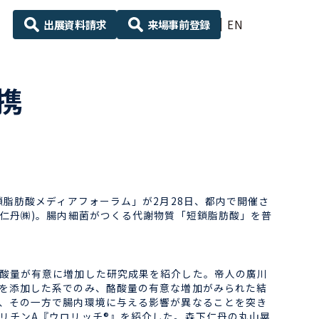
出展資料請求
来場事前登録
EN
携
脂肪酸メディアフォーラム」が2月28日、都内で開催さ
仁丹㈱)。腸内細菌がつくる代謝物質「短鎖脂肪酸」を普
酸量が有意に増加した研究成果を紹介した。帝人の廣川
を添加した系でのみ、酪酸量の有意な増加がみられた結
、その一方で腸内環境に与える影響が異なることを突き
リチンA『ウロリッチ®』を紹介した。森下仁丹の丸山晃