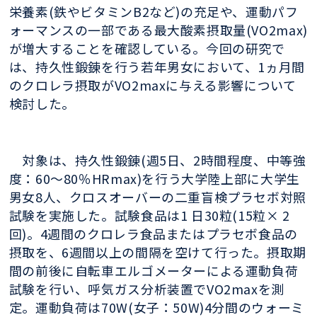
栄養素(鉄やビタミンB2など)の充足や、運動パフ
ォーマンスの一部である最大酸素摂取量(VO2max)
が増大することを確認している。今回の研究で
は、持久性鍛錬を行う若年男女において、1ヵ月間
のクロレラ摂取がVO2maxに与える影響について
検討した。
対象は、持久性鍛錬(週5日、2時間程度、中等強
度：60〜80％HRmax)を行う大学陸上部に大学生
男女8人、クロスオーバーの二重盲検プラセボ対照
試験を実施した。試験食品は1 日30粒(15粒× 2
回)。4週間のクロレラ食品またはプラセボ食品の
摂取を、6週間以上の間隔を空けて行った。摂取期
間の前後に自転車エルゴメーターによる運動負荷
試験を行い、呼気ガス分析装置でVO2maxを測
定。運動負荷は70W(女子：50W)4分間のウォーミ