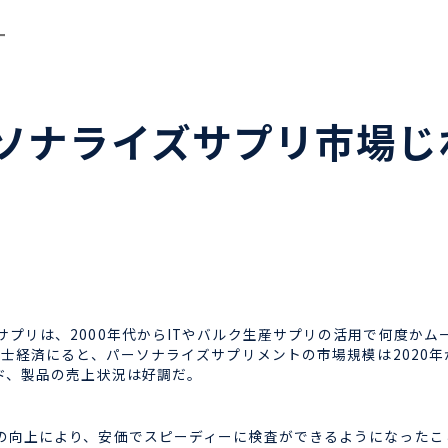
ー
ソナライズサプリ市場じ
プリは、2000年代からITやバルク生産サプリの活用で何度かム
済にると、パーソナライズサプリメントの市場規模は2020年が57.6
ド、製品の売上状況は好調だ。
向上により、安価でスピーディーに検査ができるようになったこ