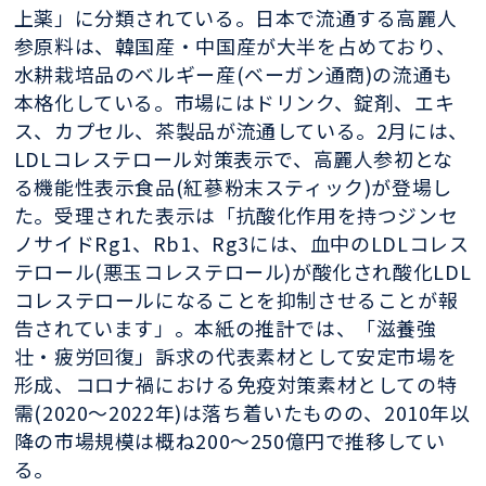
上薬」に分類されている。日本で流通する高麗人
参原料は、韓国産・中国産が大半を占めており、
水耕栽培品のベルギー産(ベーガン通商)の流通も
本格化している。市場にはドリンク、錠剤、エキ
ス、カプセル、茶製品が流通している。2月には、
LDLコレステロール対策表示で、高麗人参初とな
る機能性表示食品(紅蔘粉末スティック)が登場し
た。受理された表示は「抗酸化作用を持つジンセ
ノサイドRg1、Rb1、Rg3には、血中のLDLコレス
テロール(悪玉コレステロール)が酸化され酸化LDL
コレステロールになることを抑制させることが報
告されています」。本紙の推計では、「滋養強
壮・疲労回復」訴求の代表素材として安定市場を
形成、コロナ禍における免疫対策素材としての特
需(2020〜2022年)は落ち着いたものの、2010年以
降の市場規模は概ね200〜250億円で推移してい
る。