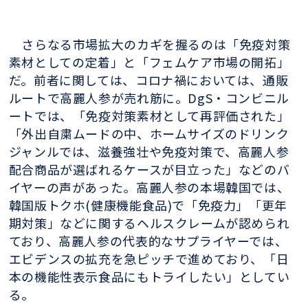
さらなる市場拡大のカギを握るのは「免疫対策
素材としての定着」と「フェムケア市場の開拓」
だ。前者に関しては、コロナ禍においては、通販
ルートで高麗人参が売れ筋に。DgS・コンビニル
ートでは、「免疫対策素材として再評価された」
「外出自粛ムードの中、ホームサイズのドリンク
ジャンルでは、滋養強壮や免疫対策で、高麗人参
配合商品が選ばれるケースが目立った」などのバ
イヤーの声があった。高麗人参の本場韓国では、
韓国版トクホ(健康機能食品)で「免疫力」「更年
期対策」などに関するヘルスクレームが認められ
ており、高麗人参の代表的なサプライヤーでは、
エビデンスの拡充を急ピッチで進めており、「日
本の機能性表示食品にもトライしたい」としてい
る。