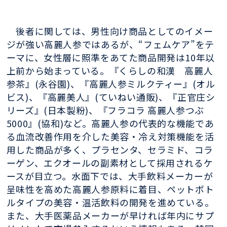
後者に関しては、男性向け商品としてのイメー
ジが強い高麗人参ではあるが、“フェムケア”をテ
ーマに、女性層に照準をあてた商品開発は10年以
上前から始まっている。『くらしの和漢 高麗人
参茶』(永谷園)、『高麗人参ミルクティー』(オル
ビス)、『高麗美人』(ていねい通販)、『正官庄シ
リーズ』(日本製粉)、『フラコラ 高麗人参つぶ
5000』(協和)など。高麗人参の代表的な機能であ
る血流改善作用を介した美容・冷え対策機能を活
用した商品が多く、プラセンタ、セラミド、コラ
ーゲン、エクオールの副素材として採用されるケ
ースが目立つ。水面下では、大手飲料メーカーが
呈味性を高めた高麗人参原料に着目、ペットボト
ルタイプの美容・温活飲料の開発を進めている。
また、大手医薬品メーカーが早ければ年内にサプ