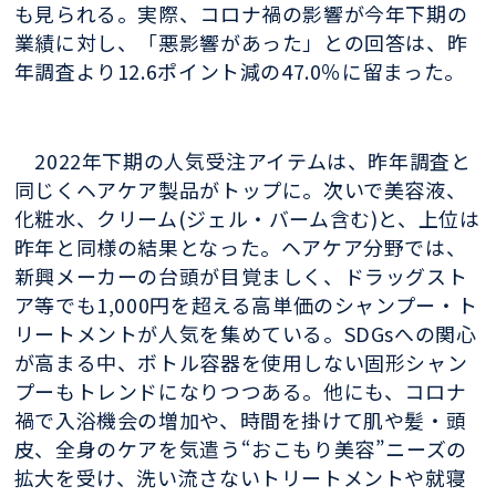
も見られる。実際、コロナ禍の影響が今年下期の
業績に対し、「悪影響があった」との回答は、昨
年調査より12.6ポイント減の47.0％に留まった。
2022年下期の人気受注アイテムは、昨年調査と
同じくヘアケア製品がトップに。次いで美容液、
化粧水、クリーム(ジェル・バーム含む)と、上位は
昨年と同様の結果となった。ヘアケア分野では、
新興メーカーの台頭が目覚ましく、ドラッグスト
ア等でも1,000円を超える高単価のシャンプー・ト
リートメントが人気を集めている。SDGsへの関心
が高まる中、ボトル容器を使用しない固形シャン
プーもトレンドになりつつある。他にも、コロナ
禍で入浴機会の増加や、時間を掛けて肌や髪・頭
皮、全身のケアを気遣う“おこもり美容”ニーズの
拡大を受け、洗い流さないトリートメントや就寝