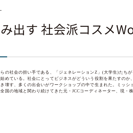
ー
nで生み出す 社会派コスメWor
らの社会の担い手である、「ジェネレーションZ」(大学生)たち
び始めている。社会にとってビジネスがどういう役割を果たすのか
叩き壊す、多くの出会いがワークショップの中で生まれた。ミッシ
国の地域と関わり続けてきた元・JCCコーディネーター、現・株式会