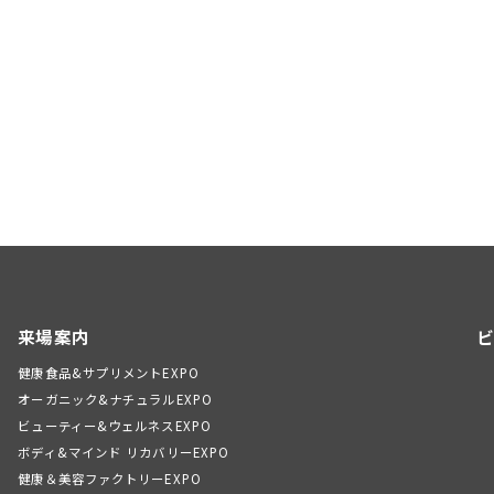
来場案内
ビ
健康食品&サプリメントEXPO
オーガニック&ナチュラルEXPO
ビューティー&ウェルネスEXPO
ボディ&マインド リカバリーEXPO
健康＆美容ファクトリーEXPO