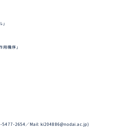
ル」
作用機序」
77-2654／Mail:
ki204886@nodai.ac.jp
)