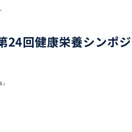
ー
第24回健康栄養シンポ
る」