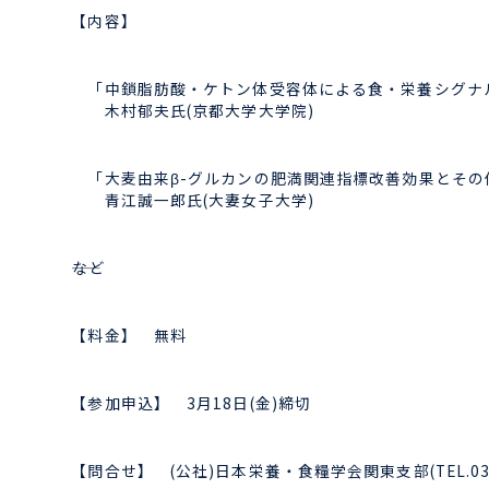
【内容】
「中鎖脂肪酸・ケトン体受容体による食・栄養シグナ
木村郁夫氏(京都大学大学院)
「大麦由来β-グルカンの肥満関連指標改善効果とその
青江誠一郎氏(大妻女子大学)
――など
【料金】 無料
【参加申込】 3月18日(金)締切
【問合せ】 (公社)日本栄養・食糧学会関東支部(TEL.03-54