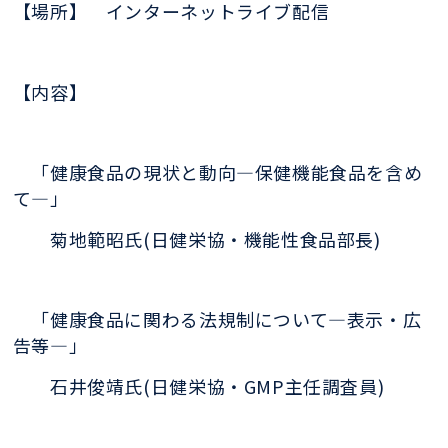
【場所】
インターネットライブ配信
【内容】
「健康食品の現状と動向―保健機能
食品を含め
て―」
菊地範昭氏(日健栄協・
機能性食品部長)
「健康食品に関わる法
規制について―表示・広
告等―」
石井俊
靖氏(日健栄協・GMP主任調査員)