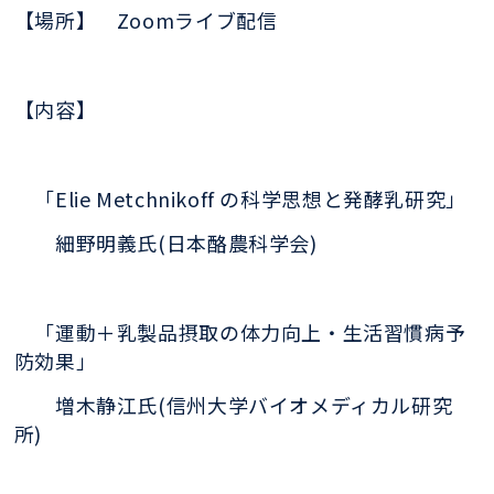
【場所】
Zoomライブ配信
【内容】
「Elie Metchnikoff の科学思想と発酵
乳研究」
細野明義氏(日本酪農科学会)
「運動＋乳製品摂取の体力向上・生活習慣
病予
防効果」
増木静江氏(信州大学バイ
オメディカル研究
所)