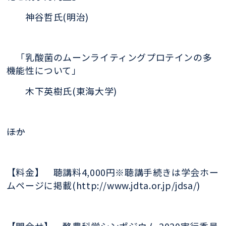
神谷哲氏(明治)
「乳酸菌
のムーンライティングプロテインの多
機
能性について」
木下英樹氏(
東海大学)
――ほか
【料金】
聴講料4,000円
※聴講手続きは学会ホー
ムページに掲載(
http://www.jdta.or.jp/jdsa/)
【問合せ】
酪農科学シンポジウム 2020
実行委員