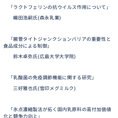
「ラクトフェリン
の抗ウイルス作用について」
織田浩嗣氏(
森永乳業)
「腸管タイトジャン
クションバリアの重要性と
食品成分によ
る制御」
鈴木卓弥氏(
広島大学大学院)
「乳酸菌の免疫調節機能に関する研究」
三
好雅也氏(雪印メグミルク)
「氷点濃縮
製法が拓く国内乳原料の高付加価値
化と
競争力向上」