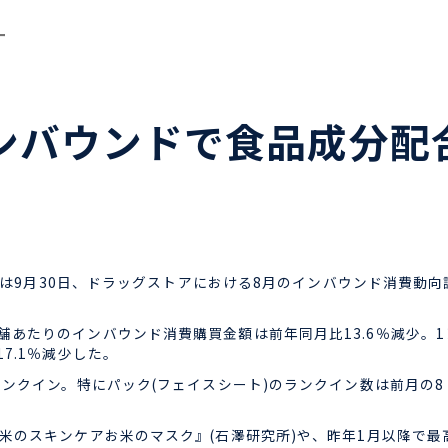
ー
査、インバウンドで食品成分
区)は9月30日、ドラッグストアにおける8月のインバウンド消費
あたりのインバウンド消費購買金額は前年同月比13.6％減少。1レ
7.1％減少した。
ランクイン。特にパック(フェイスシート)のランクイン数は前月の8
米のスキンケアお米のマスク』(石澤研究所)や、昨年1月以降で