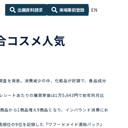
出展資料請求
来場事前登録
EN
配合コスメ人気
動向調査を発表。消費減少の中、化粧品が好調で、食品成分
シートあたりの購買単価は1万5,643円で前年同月比
 商品から1商品増え9商品となり、インバウンド消費にお
最高順位の9位を記録した『ワフードメイド酒粕パック』