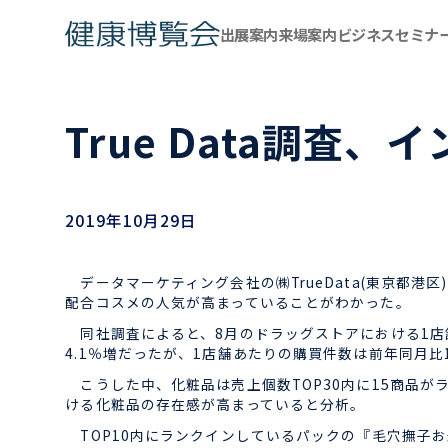
出展案内
来場案内
ビジネスセミナ
True Data調
2019年10月29日
データマーケティング会社の㈱TrueData(東京都港
配合コスメの人気が高まっていることがわかった。
同社調査によると、8月のドラッグストアにおける1店舗
4.1％増だったが、1店舗あたりの購買件数は前年同月比1
こうした中、化粧品は売上個数TOP30内に15商品が
ける化粧品の存在感が高まっていると分析。
TOP10内にランクインしているパックの『毛穴撫子お