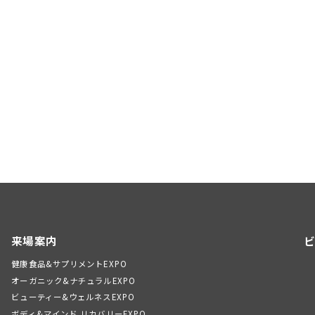
来場案内
ビ
健康食品&サプリメントEXPO
オーガニック&ナチュラルEXPO
ビューティー&ウェルネスEXPO
ボディ&マインド リカバリーEXPO