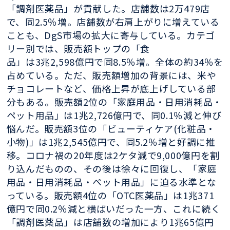
「調剤医薬品」が貢献した。店舗数は2万479店
で、同2.5％増。店舗数が右肩上がりに増えている
ことも、DgS市場の拡大に寄与している。カテゴ
リー別では、販売額トップの「食
品」は3兆2,598億円で同8.5％増。全体の約34％を
占めている。ただ、販売額増加の背景には、米や
チョコレートなど、価格上昇が底上げしている部
分もある。販売額2位の「家庭用品・日用消耗品・
ペット用品」は1兆2,726億円で、同0.1％減と伸び
悩んだ。販売額3位の「ビューティケア(化粧品・
小物)」は1兆2,545億円で、同5.2％増と好調に推
移。コロナ禍の20年度は2ケタ減で9,000億円を割
り込んだものの、その後は徐々に回復し、「家庭
用品・日用消耗品・ペット用品」に迫る水準とな
っている。販売額4位の「OTC医薬品」は1兆371
億円で同0.2％減と横ばいだった一方、これに続く
「調剤医薬品」は店舗数の増加により1兆65億円