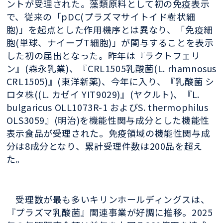
ントが受理された。藻類原料として初の免疫表示
で、従来の「pDC(プラズマサイトイド樹状細
胞)」を起点とした作用機序とは異なり、「免疫細
胞(単球、ナイーブT細胞)」が関与することを表示
した初の届出となった。昨年は『ラクトフェリ
ン』(森永乳業)、『CRL1505乳酸菌(L. rhamnosus
CRL1505)』(東洋新薬)、今年に入り、『乳酸菌 シ
ロタ株((L. カゼイ YIT9029)』(ヤクルト)、『L.
bulgaricus OLL1073R-1 およびS. thermophilus
OLS3059』(明治)を機能性関与成分とした機能性
表示食品が受理された。免疫領域の機能性関与成
分は8成分となり、累計受理件数は200品を超え
た。
受理数が最も多いキリンホールディングスは、
『プラズマ乳酸菌』関連事業が好調に推移。2025