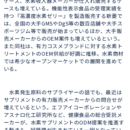
ケース、水素吸入器メーカーが仕入れ販売するケ
ースも増えている。機能性表示食品の受理実績を
持つ『高濃度水素ゼリー』を製造販売する新菱で
は、全国の大手GMSやDgS等の数百店舗や大手ス
ポーツジム等で販売が始まっているほか、大手販
売メーカーからのOEM案件も増えているという。
また同社は、有力コスメブランドに対する水素ト
リートメントのOEM供給が好調に推移。水素商材
では希少なオープンマーケットでの展開を進めて
いる。
水素発生原料のサプライヤーの話でも、最近は
サプリメントの有力販売メーカーからの問合せが
増えているという。エフアイコーポレーションや
アスナロ化工研究所など、健康食品の総合受託メ
ーカーが、水素サプリメントのODM提案を推進す
る動きも、好循環が生まれている一因となってい