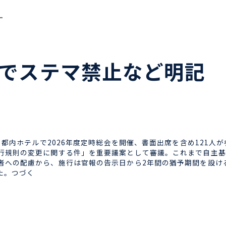
ー
正でステマ禁止など明記
、都内ホテルで2026年度定時総会を開催、書面出席を含め121人
行規則の変更に関する件」を重要議案として審議。これまで自主基
者への配慮から、施行は官報の告示日から2年間の猶予期間を設け
た。つづく