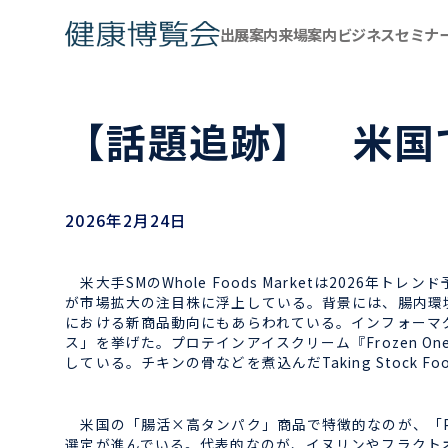
出展案内
来場案内
ビジネスセミナ
【話題追跡】 米国
2026年2月24日
米大手SMのWhole Foods Marketは2026
が市場拡大の注目株に浮上している。背景には、腸内環
における新商品動向にもあらわれている。インフォーマグル
ス」を挙げた。プロテインアイスクリーム『Frozen 
している。チキンの骨などを煮込んだTaking Sto
米国の「腸活×高タンパク」商品で特徴的なのが、「Pre
選定が進んでいる。代表的なのが、イヌリンやフラクト