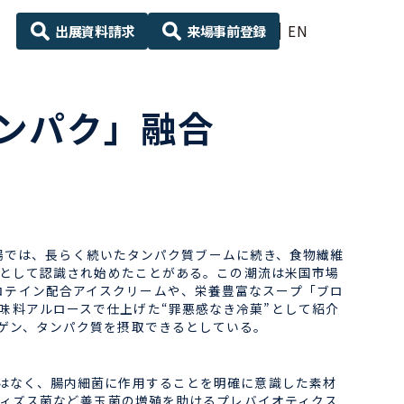
出展資料請求
来場事前登録
EN
ンパク」融合
食品市場では、長らく続いたタンパク質ブームに続き、食物繊維
として認識され始めたことがある。この潮流は米国市場
てプロテイン配合アイスクリームや、栄養豊富なスープ「ブロ
糖甘味料アルロースで仕上げた“罪悪感なき冷菓”として紹介
コラーゲン、タンパク質を摂取できるとしている。
のではなく、腸内細菌に作用することを明確に意識した素材
ィズス菌など善玉菌の増殖を助けるプレバイオティクス