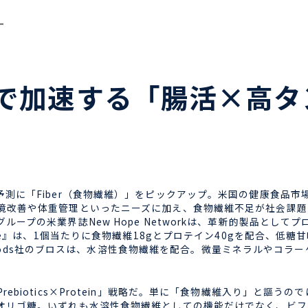
ー
で加速する「腸活×高タ
年トレンド予測に「Fiber（食物繊維）」をピックアップ。米国の健康
境改善や体重管理といったニーズに加え、食物繊維不足が社会課題
ープの米業界誌New Hope Networkは、革新的製品とし
One』は、1個当たりに食物繊維18gとプロテイン40gを配合、低
ck Foods社のブロスは、水溶性食物繊維を配合。微量ミネラルや
biotics×Protein」戦略だ。単に「食物繊維入り」と謳う
オリゴ糖。いずれも水溶性食物繊維としての機能だけでなく、ビフ