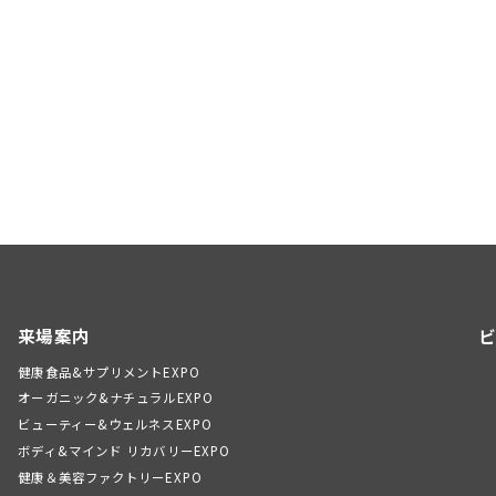
来場案内
ビ
健康食品&サプリメントEXPO
オーガニック&ナチュラルEXPO
ビューティー&ウェルネスEXPO
ボディ&マインド リカバリーEXPO
健康＆美容ファクトリーEXPO