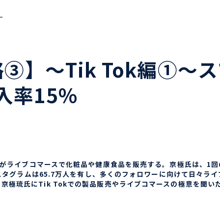
ー
③】～Tik Tok編①
入率15％
琉氏がライブコマースで化粧品や健康食品を販売する。京極氏は、1
スタグラムは65.7万人を有し、多くのフォロワーに向けて日々ライブコ
京極琉氏にTik Tokでの製品販売やライブコマースの極意を聞い