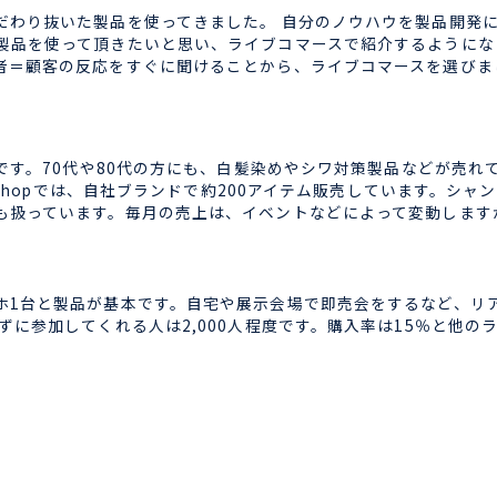
だわり抜いた製品を使ってきました。 自分のノウハウを製品開発
製品を使って頂きたいと思い、ライブコマースで紹介するようにな
者＝顧客の反応をすぐに聞けることから、ライブコマースを選びま
代です。70代や80代の方にも、白髪染めやシワ対策製品などが売
k Shopでは、自社ブランドで約200アイテム販売しています。
も扱っています。毎月の売上は、イベントなどによって変動します
1台と製品が基本です。自宅や展示会場で即売会をするなど、リ
ずに参加してくれる人は2,000人程度です。購入率は15％と他の