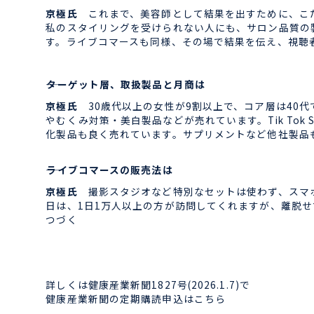
京極氏
これまで、美容師として結果を出すために、こ
私のスタイリングを受けられない人にも、サロン品質の
す。ライブコマースも同様、その場で結果を伝え、視聴
――ターゲット層、取扱製品と月商は
京極氏
30歳代以上の女性が9割以上で、コア層は40
やむくみ対策・美白製品などが売れています。Tik To
化製品も良く売れています。サプリメントなど他社製品
――ライブコマースの販売法は
京極氏
撮影スタジオなど特別なセットは使わず、スマホ
日は、1日1万人以上の方が訪問してくれますが、離脱せ
つづく
詳しくは健康産業新聞1827号(2026.1.7)で
健康産業新聞の定期購読申込はこちら