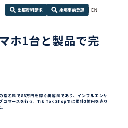
出展資料請求
来場事前登録
EN
～スマホ1台と製品で完
回の指名料で88万円を稼ぐ美容師であり、インフルエンサ
マースを行う。Tik Tok Shopでは累計2億円を売り
た。