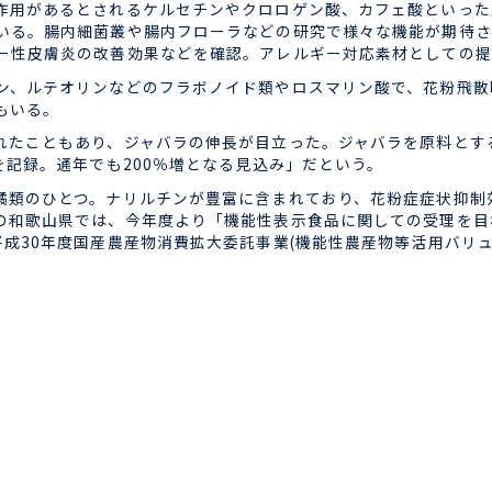
用があるとされるケルセチンやクロロゲン酸、カフェ酸といった
いる。腸内細菌叢や腸内フローラなどの研究で様々な機能が期待さ
ー性皮膚炎の改善効果などを確認。アレルギー対応素材としての提
、ルテオリンなどのフラボノイド類やロスマリン酸で、花粉飛散
もいる。
たこともあり、ジャバラの伸長が目立った。ジャバラを原料とする『
を記録。通年でも200％増となる見込み」だという。
類のひとつ。ナリルチンが豊富に含まれており、花粉症症状抑制
の和歌山県では、今年度より「機能性表示食品に関しての受理を目
成30年度国産農産物消費拡大委託事業(機能性農産物等活用バリ