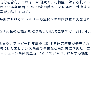
成分を含有。これまでの研究で、花粉症に対する抗アレ
れている乳酸菌では、特定の菌株でアレルギー性鼻炎の
案が加速している。
時期におけるアレルギー様症状への臨床試験が実施され
邪払のど飴』を取り扱うUHA味覚糖では「3月、4 月
効果や、アトピー性皮膚炎に関する研究結果が発表され
標にしたエビデンス構築の事業なども対象に含めた」支
ューチェーン構築調査)」においてジャバラに対する機能