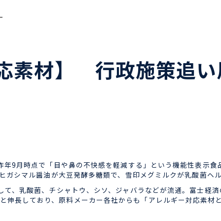
ー
応素材】 行政施策追い
年9月時点で「目や鼻の不快感を軽減する」という機能性表示食品
、ヒガシマル醤油が大豆発酵多糖類で、雪印メグミルクが乳酸菌ヘ
て、乳酸菌、チシャトウ、シソ、ジャバラなどが流通。富士経済
,691億円と伸長しており、原料メーカー各社からも「アレルギー対応