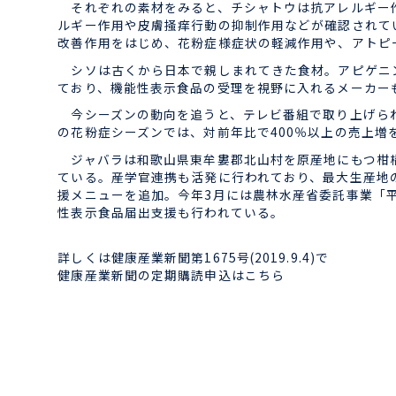
それぞれの素材をみると、チシャトウは抗アレルギー作
ルギー作用や皮膚掻痒行動の抑制作用などが確認されて
改善作用をはじめ、花粉症様症状の軽減作用や、アトピ
シソは古くから日本で親しまれてきた食材。アピゲニン
ており、機能性表示食品の受理を視野に入れるメーカー
今シーズンの動向を追うと、テレビ番組で取り上げられ
の花粉症シーズンでは、対前年比で400％以上の売上増
ジャバラは和歌山県東牟婁郡北山村を原産地にもつ柑橘
ている。産学官連携も活発に行われており、最大生産地
援メニューを追加。今年3月には農林水産省委託事業「平
性表示食品届出支援も行われている。
詳しくは健康産業新聞第1675号(2019.9.4)で
健康産業新聞の定期購読申込はこちら