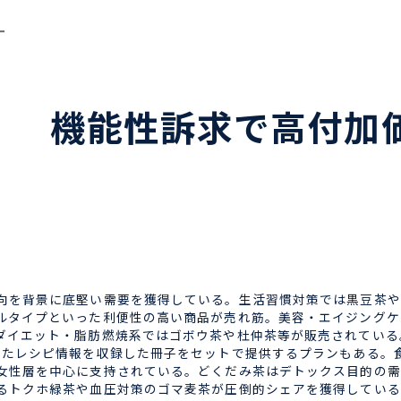
ー
茶】 機能性訴求で高付
を背景に底堅い需要を獲得している。生活習慣対策では黒豆茶や
ルタイプといった利便性の高い商品が売れ筋。美容・エイジングケ
ダイエット・脂肪燃焼系ではゴボウ茶や杜仲茶等が販売されている
せたレシピ情報を収録した冊子をセットで提供するプランもある。
女性層を中心に支持されている。どくだみ茶はデトックス目的の需
るトクホ緑茶や血圧対策のゴマ麦茶が圧倒的シェアを獲得している