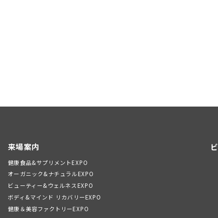
来場案内
ビ
健康食品&サプリメントEXPO
オーガニック&ナチュラルEXPO
ビューティー&ウェルネスEXPO
ボディ&マインド リカバリーEXPO
健康＆美容ファクトリーEXPO