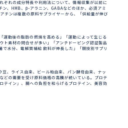
れぞれの成分特長や利用法について、情報収集が以前に
ン、HMB、β-アラニン、GABAなどのほか、必須アミ
レアチンは複数の原料サプライヤーから、「供給量が伸び
「運動後の脂肪の燃焼を高める」「運動によって生じる
ウト素材の問合せが多い」「アンチドーピング認証製品
暑で水分、電解質補給 飲料が伸長した」「競技別サプリ
ドウ豆、ライス由来、ビール粕由来、パン酵母由来、ナッ
などの需要を受け原料価格の高騰が続いている。プロテ
ロテイン」、腸への負担を和らげるプロテイン、美容効