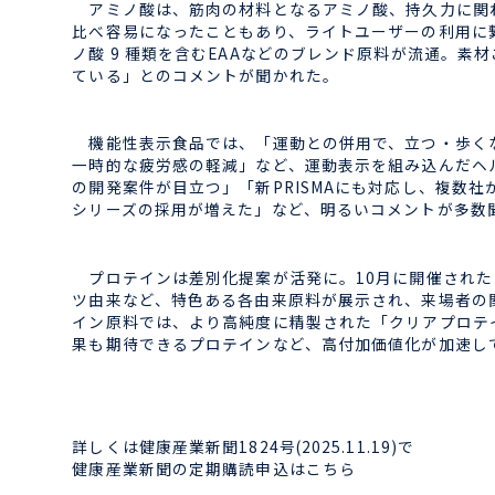
アミノ酸は、筋肉の材料となるアミノ酸、持久力に関わ
比べ容易になったこともあり、ライトユーザーの利用に繋が
ノ酸 9 種類を含むEAAなどのブレンド原料が流通。
ている」とのコメントが聞かれた。
機能性表示食品では、「運動との併用で、立つ・歩くな
一時的な疲労感の軽減」など、運動表示を組み込んだヘ
の開発案件が目立つ」「新PRISMAにも対応し、複数
シリーズの採用が増えた」など、明るいコメントが多数
プロテインは差別化提案が活発に。10月に開催された
ツ由来など、特色ある各由来原料が展示され、来場者の
イン原料では、より高純度に精製された「クリアプロテ
果も期待できるプロテインなど、高付加価値化が加速し
詳しくは健康産業新聞1824号(2025.11.19)で
健康産業新聞の定期購読申込はこちら