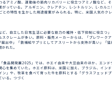
るアミノ酸、運動後の筋肉リカバリーに役立つアミノ酸など、そ
っている。アルギニン、クレアチン、L-シトルリン、L-カルニチ
素材ごとの特性を生かした用途提案がみられる。特に、米国人気のク
ど、自立した日常生活に必要な筋力の維持・低下抑制に役立つ」
ルスクレームが多い。原料・販売メーカーからは、「プレワークア
社が届出中」「鉄補給サプリとしてアスリートから支持が高い」「猛
聞かれた。
「食品開発展2025」では、ホエイ由来や大豆由来のほか、エン
関心を集めていた。ホエイ原料は、米国に加え、ブラジル、インド
イン」や、牧草を食べて育った牛を原料とする「グラスフェッドプ
ている。つづく