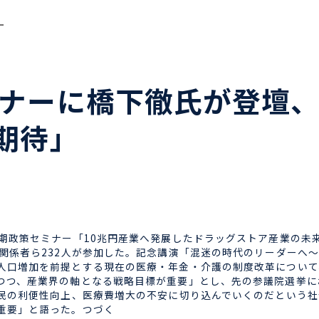
ー
ミナーに橋下徹氏が登壇
期待」
期政策セミナー「10兆円産業へ発展したドラッグストア産業の未
界関係者ら232人が参加した。記念講演「混迷の時代のリーダーへ
人口増加を前提とする現在の医療・年金・介護の制度改革について
つつ、産業界の軸となる戦略目標が重要」とし、先の参議院選挙に
国民の利便性向上、医療費増大の不安に切り込んでいくのだという
重要」と語った。つづく