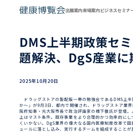
出展案内
来場案内
ビジネスセミナ
DMS上半期政策セ
題解決、DgS産業に
2025年10月20日
ドラッグストアの製配販一帯の勉強会であるDMS上半
か～」が9月3日、都内で開催され、ドラッグストア業
阪府知事・元大阪市長で政治評論家の橋下徹氏が登壇。
上はマスト条件。既存事業をより合理的かつ効率的にし
くいかない。DgS業界の偉大なる国内医療制度改革で
ュールに落とし込み、実行するチームを組成することが