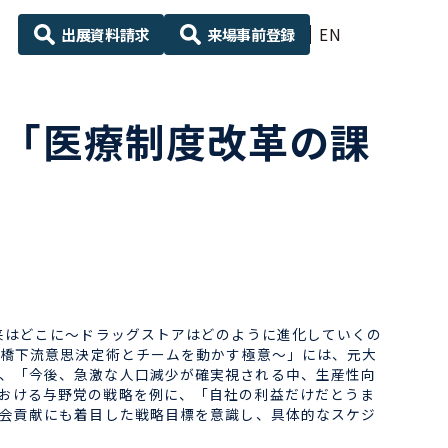
出展資料請求
来場事前登録
EN
、「医療制度改革の課
来はどこに～ドラッグストアはどのように進化していくの
～橋下流意思決定術とチームを動かす極意～」には、元大
、「今後、急激な人口減少が確実視される中、生産性向
おける与野党の戦略を例に、「自社の利益だけだとうま
社会貢献にも着目した戦略目標を意識し、具体的なスケジ