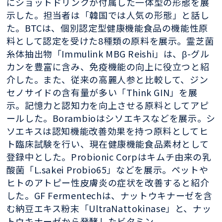
にショットドリンクが付属した一体型の形態を展
示した。担当者は「韓国では人気の形態」と話し
た。BTCは、個別認定型健康機能食品の機能性原
料として認定を受けた8種類の原料を展示。霊芝菌
糸体抽出物「Immulink MBG Reishi」は、β-グル
カンを豊富に含み、免疫機能の向上に役立つと紹
介した。また、従来の高麗人参と比較して、ジン
セノサイドの含有量が多い「Think GIN」を展
示。記憶力と認知力を向上させる原料としてアピ
ールした。Borambioはシソエキスなどを展示。シ
ソエキスは認知機能改善効果を持つ原料としてヒ
ト臨床試験を行い、現在健康機能食品素材として
登録中とした。Probionic Corpはキムチ由来の乳
酸菌「L.sakei Probio65」などを展示。ペットや
ヒトのアトピー性皮膚炎の症状を改善すると紹介
した。GF Fermentechは、ナットウキナーゼを含
む納豆エキス粉末「UltraNattokinase」と、ナッ
トウキナーゼから発酵したビタミン