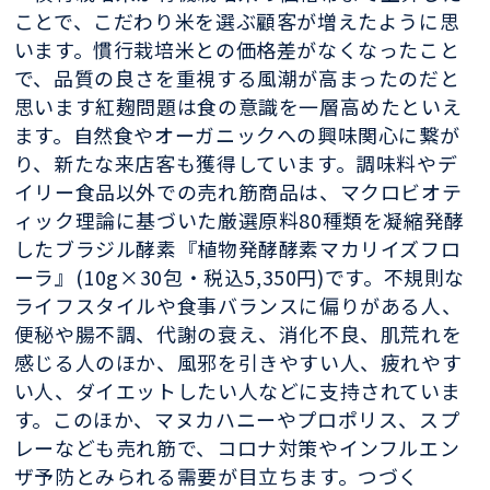
ことで、こだわり米を選ぶ顧客が増えたように思
います。慣行栽培米との価格差がなくなったこと
で、品質の良さを重視する風潮が高まったのだと
思います紅麹問題は食の意識を一層高めたといえ
ます。自然食やオーガニックへの興味関心に繋が
り、新たな来店客も獲得しています。調味料やデ
イリー食品以外での売れ筋商品は、マクロビオテ
ィック理論に基づいた厳選原料80種類を凝縮発酵
したブラジル酵素『植物発酵酵素マカリイズフロ
ーラ』(10g×30包・税込5,350円)です。不規則な
ライフスタイルや食事バランスに偏りがある人、
便秘や腸不調、代謝の衰え、消化不良、肌荒れを
感じる人のほか、風邪を引きやすい人、疲れやす
い人、ダイエットしたい人などに支持されていま
す。このほか、マヌカハニーやプロポリス、スプ
レーなども売れ筋で、コロナ対策やインフルエン
ザ予防とみられる需要が目立ちます。つづく